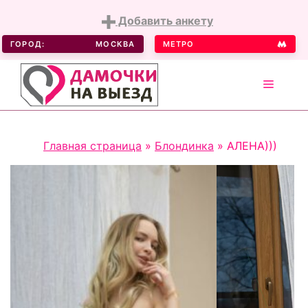
Добавить анкету
ГОРОД:
МОСКВА
МЕТРО
MENU
Skip
Главная страница
»
Блондинка
»
АЛЕНА)))
to
content