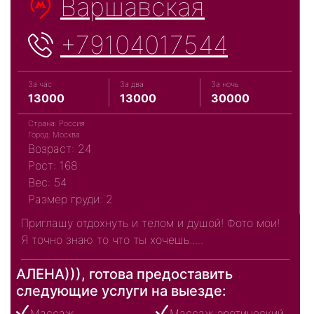
Варшавская
+79104017544
За час
За два
За ночь
13000
13000
30000
Страна: Россия
Город: Москва
Возраст: 24
Рост: 168
Вес: 54
Размер груди: 2
Приглашу отдохнуть и телом и душой! Фото мои!
Я точно знаю то что ты хочешь.....
АЛЕНА))), готова предоставить
следующие услуги на выезде:
Массаж
Массаж эротический