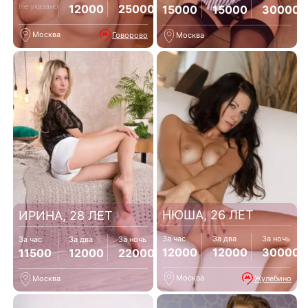
Не указано
12000
25000
15000
15000
30000
Москва
Говорово
Москва
НЮША, 26 ЛЕТ
ИРИНА, 28 ЛЕТ
За час
За два
За ночь
За час
За два
За ночь
12000
12000
30000
11500
12000
22000
Москва
Жулебино
Москва