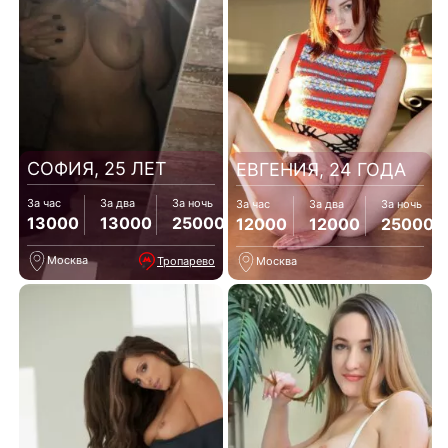
СОФИЯ, 25 ЛЕТ
ЕВГЕНИЯ, 24 ГОДА
За час
За два
За ночь
За час
За два
За ночь
13000
13000
25000
12000
12000
25000
Москва
Тропарево
Москва