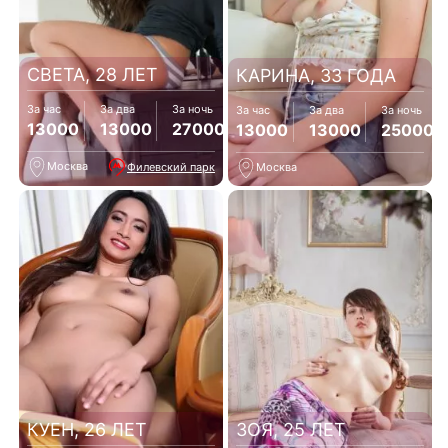
СВЕТА, 28 ЛЕТ
КАРИНА, 33 ГОДА
За час
За два
За ночь
За час
За два
За ночь
13000
13000
27000
13000
13000
25000
Москва
Филевский парк
Москва
КУЕН, 26 ЛЕТ
ЗОЯ, 25 ЛЕТ