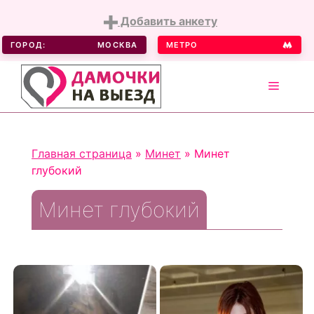
Добавить анкету
ГОРОД:
МОСКВА
МЕТРО
MENU
Skip
to
Главная страница
»
Минет
»
Минет
content
глубокий
Минет глубокий