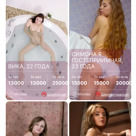
СИМОНА Я
ГОСТЕПРИИМНАЯ,
ВИКА, 22 ГОДА
23 ГОДА
За час
За два
За ночь
За час
За два
За ночь
13000
13000
25000
15000
15000
30000
Москва
Москва
Щукинская
Шереметьевская