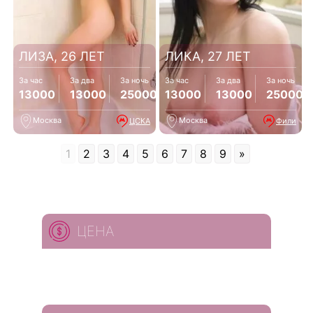
ЛИЗА, 26 ЛЕТ
ЛИКА, 27 ЛЕТ
За час
За два
За ночь
За час
За два
За ночь
13000
13000
25000
13000
13000
25000
Москва
Москва
ЦСКА
Фили
1
2
3
4
5
6
7
8
9
»
ЦЕНА