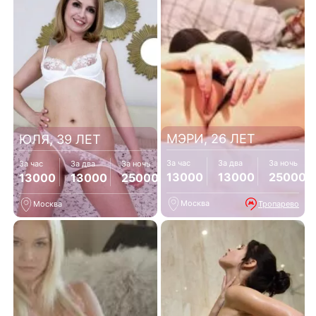
МЭРИ, 26 ЛЕТ
ЮЛЯ, 39 ЛЕТ
За час
За два
За ночь
За час
За два
За ночь
13000
13000
25000
13000
13000
25000
Москва
Тропарево
Москва