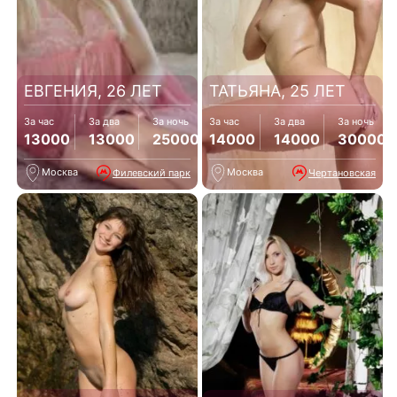
ЕВГЕНИЯ, 26 ЛЕТ
ТАТЬЯНА, 25 ЛЕТ
За час
За два
За ночь
За час
За два
За ночь
13000
13000
25000
14000
14000
30000
Москва
Москва
Филевский парк
Чертановская