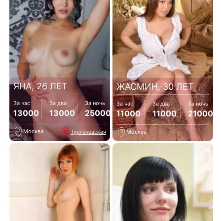
ЯНА, 26 ЛЕТ
ЖАСМИН, 30 ЛЕТ
За час
За два
За ночь
За час
За два
За ночь
13000
13000
25000
11000
11000
21000
Москва
Тургеневская
Москва