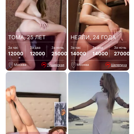
ТОМА, 25 ЛЕТ
НЕЛЛИ, 24 ГОДА
За час
За два
За ночь
За час
За два
За ночь
12000
12000
25000
14000
14000
27000
Москва
Москва
Тушинская
Шелепиха