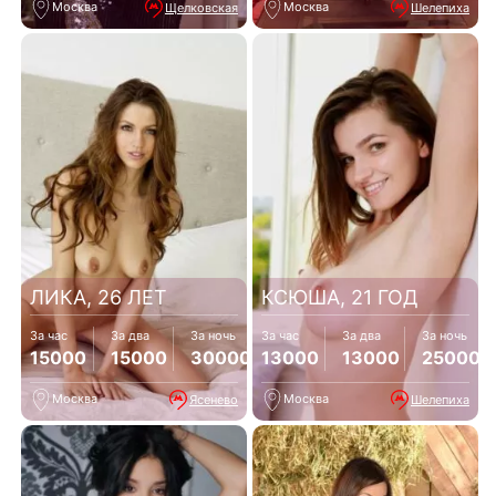
Москва
Москва
Щелковская
Шелепиха
ЛИКА, 26 ЛЕТ
КСЮША, 21 ГОД
За час
За два
За ночь
За час
За два
За ночь
15000
15000
30000
13000
13000
25000
Москва
Москва
Ясенево
Шелепиха