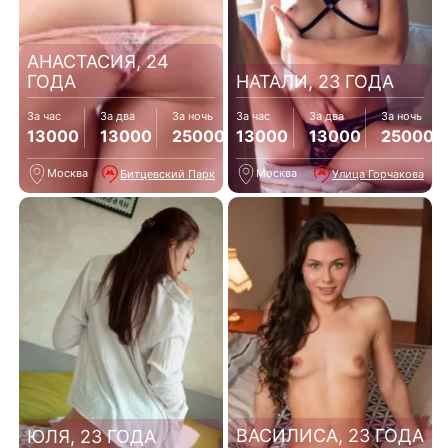
АНАСТАСИЯ, 24
ГОДА
НАТАЛИ, 23 ГОДА
За час
За два
За ночь
За час
За два
За ночь
13000
13000
25000
13000
13000
25000
Москва
Москва
Битцевский Парк
Улица Горчакова
ВАСИЛИСА, 23 ГОДА
ЮЛЯ, 23 ГОДА