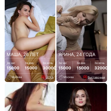
МАША, 26 ЛЕТ
ЯРИНА, 24 ГОДА
За час
За два
За ночь
За час
За два
За ночь
15000
15000
30000
15000
15000
32000
Москва
Москва
ЦСКА
Выставочная