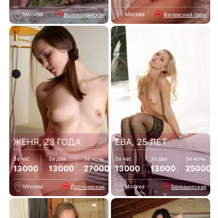
Москва
Москва
Волоколамская
Филевский парк
ЖЕНЯ, 23 ГОДА
ЕВА, 25 ЛЕТ
За час
За два
За ночь
За час
За два
За ночь
13000
13000
27000
13000
13000
25000
Москва
Москва
Достоевская
Беломорская