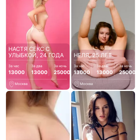
НАСТЯ СЕКС С
УЛЫБКОЙ, 24 ГОДА
НЕЛЯ, 25 ЛЕТ
За час
За два
За ночь
За час
За два
За ночь
13000
13000
25000
13000
13000
25000
Москва
Москва