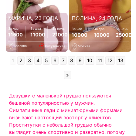
МАРИНА, 23 ГОДА
ПОЛИНА, 24 ГОДА
За час
За два
За ночь
За час
За два
За ночь
11500
11000
21000
10000
10000
25000
Москва
Кутузовская
Москва
1
2
3
4
5
6
7
8
9
10
11
12
13
»
Девушки с маленькой грудью пользуются
бешеной популярностью у мужчин.
Симпатичные леди с миниатюрными формами
вызывают настоящий восторг у клиентов.
Проститутки с небольшой грудью обычно
выглядят очень спортивно и развратно, потому