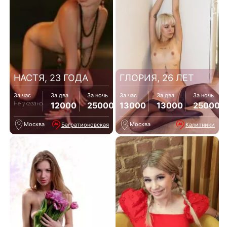
НАСТЯ, 23 ГОДА
ГЛОРИЯ, 26 ЛЕТ
За час
За два
За ночь
За час
За два
За ночь
Не указано
12000
25000
13000
13000
25000
Москва
Москва
Багратионовская
Калитники