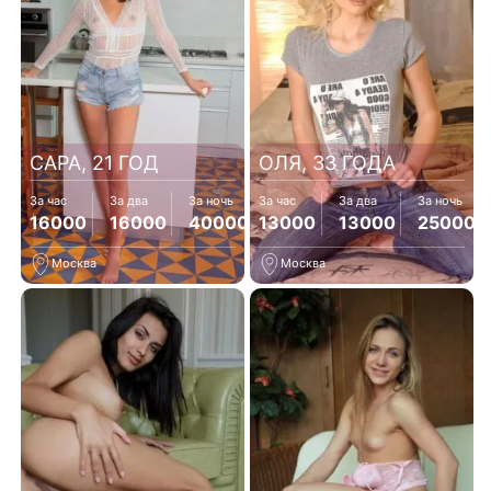
САРА, 21 ГОД
ОЛЯ, 33 ГОДА
За час
За два
За ночь
За час
За два
За ночь
16000
16000
40000
13000
13000
25000
Москва
Москва