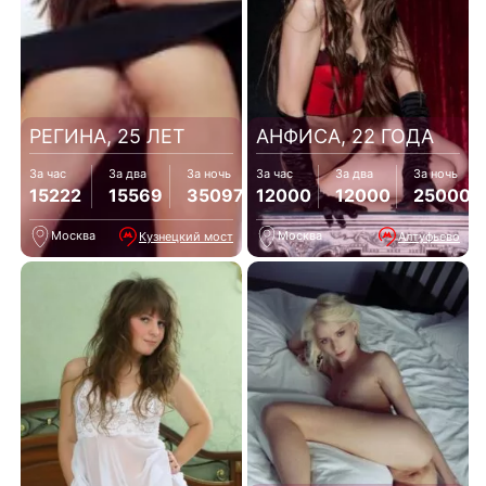
РЕГИНА, 25 ЛЕТ
АНФИСА, 22 ГОДА
За час
За два
За ночь
За час
За два
За ночь
15222
15569
35097
12000
12000
25000
Москва
Москва
Кузнецкий мост
Алтуфьево