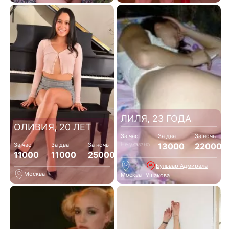
ЛИЛЯ, 23 ГОДА
ОЛИВИЯ, 20 ЛЕТ
За час
За два
За ночь
Не указано
13000
22000
За час
За два
За ночь
11000
11000
25000
Бульвар Адмирала
Москва
Москва
Ушакова