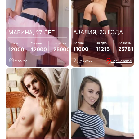
АЗАЛИЯ, 23 ГОДА
МАРИНА, 27 ЛЕТ
За час
За два
За ночь
За час
За два
За ночь
11000
11215
25781
12000
12000
25000
Москва
Варшавская
Москва