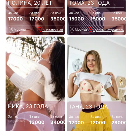
ПОЛИНА, 20 ЛЕТ
ТОМА, 23 ГОДА
За час
За два
За ночь
За час
За два
За ночь
17000
17000
35000
15000
15000
35000
Москва
Москва
Выставочная
Красный строитель
НИКА, 23 ГОДА
ТАНЯ, 23 ГОДА
За час
За два
За ночь
За час
За два
За ночь
Не указано
13000
34000
12000
12000
28000