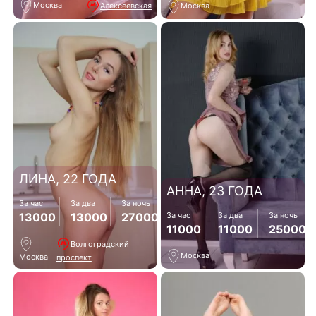
Москва
Алексеевская
Москва
ЛИНА, 22 ГОДА
АННА, 23 ГОДА
За час
За два
За ночь
13000
13000
27000
За час
За два
За ночь
11000
11000
25000
Волгоградский
Москва
Москва
проспект