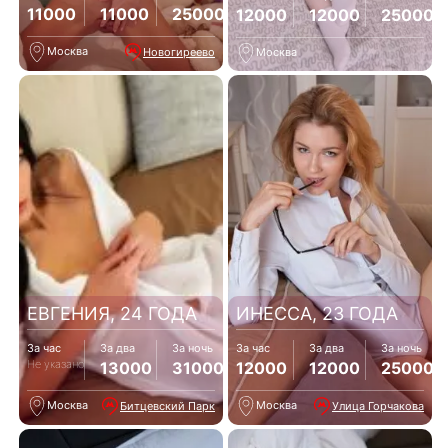
11000
11000
25000
12000
12000
25000
Москва
Новогиреево
Москва
ЕВГЕНИЯ, 24 ГОДА
ИНЕССА, 23 ГОДА
За час
За два
За ночь
За час
За два
За ночь
Не указано
13000
31000
12000
12000
25000
Москва
Москва
Битцевский Парк
Улица Горчакова