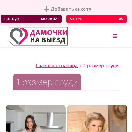
Добавить анкету
ГОРОД:
МОСКВА
МЕТРО
MENU
Skip
to
Главная страница
»
1 размер груди
content
1 размер груди