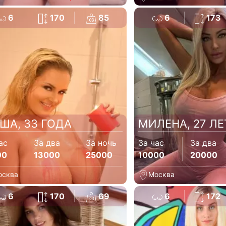
6
170
85
6
173
ША, 33 ГОДА
МИЛЕНА, 27 ЛЕ
ас
За два
За ночь
За час
За два
00
13000
25000
10000
20000
осква
Москва
6
170
69
6
172