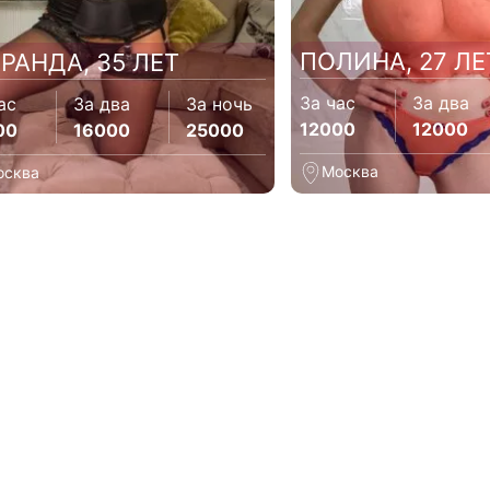
ПОЛИНА, 27 ЛЕ
РАНДА, 35 ЛЕТ
За час
За два
ас
За два
За ночь
12000
12000
00
16000
25000
Москва
осква