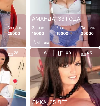
Т
АМАНДА, 33 ГОДА
За ночь
За час
За два
За ночь
25000
15000
15000
30000
Москва
75
6
168
65
ЛИКА, 35 ЛЕТ