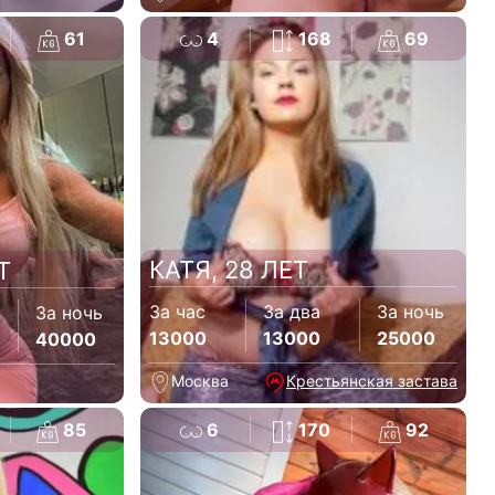
61
4
168
69
КАТЯ, 28 ЛЕТ
Т
За час
За два
За ночь
За ночь
13000
13000
25000
40000
Москва
Крестьянская застава
85
6
170
92