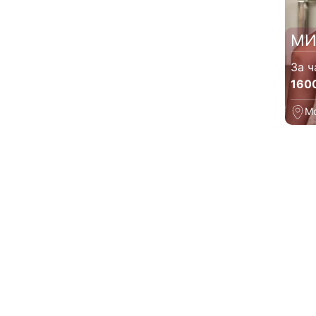
МИ
За ч
160
М