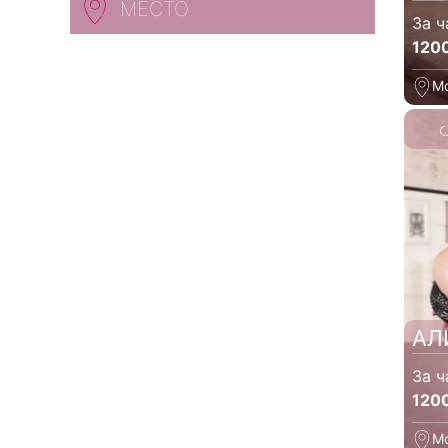
МЕСТО
За ч
120
М
АЛ
За ч
120
М