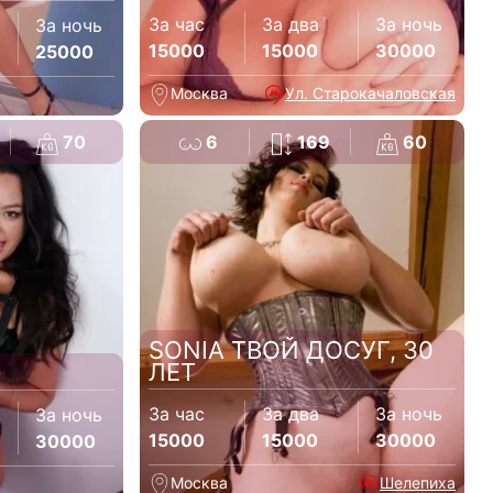
За час
За два
За ночь
За ночь
15000
15000
30000
25000
Москва
Ул. Старокачаловская
70
6
169
60
SONIA ТВОЙ ДОСУГ, 30
ЛЕТ
За час
За два
За ночь
За ночь
15000
15000
30000
30000
Москва
Шелепиха