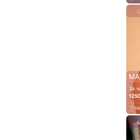
МА
За ч
125
М