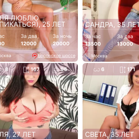
ЛЯ ЛЮБЛЮ
ПИКАТЬСЯ), 25 ЛЕТ
САНДРА, 35 ЛЕ
ас
За два
За ночь
За час
За два
00
12000
20000
13500
13000
осква
Боровское шоссе
Москва
8
167
96
6
171
ЛЯ, 27 ЛЕТ
СВЕТА, 35 ЛЕТ