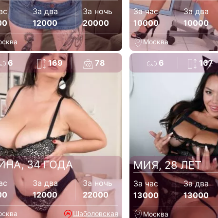
ас
За два
За ночь
За час
За два
00
12000
20000
10000
10000
осква
Москва
6
169
78
6
167
ИНА, 34 ГОДА
МИЯ, 28 ЛЕТ
ас
За два
За ночь
За час
За два
00
12000
22000
13000
13000
осква
Шаболовская
Москва