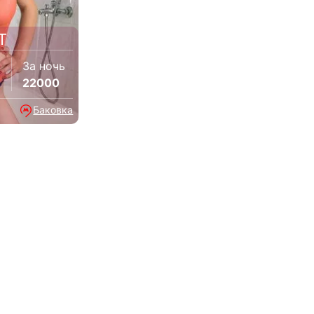
Т
За ночь
22000
Баковка