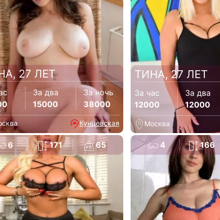
НА, 27 ЛЕТ
ТИНА, 27 ЛЕТ
ас
За два
За ночь
За час
За два
00
15000
38000
12000
12000
осква
Кунцевская
Москва
6
171
65
4
166