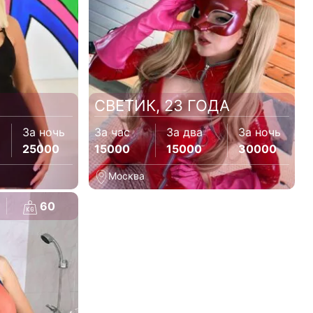
СВЕТИК, 23 ГОДА
За ночь
За час
За два
За ночь
25000
15000
15000
30000
Москва
60