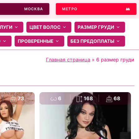
МОСКВА
МЕТРО
ЛУГИ
ЦВЕТ ВОЛОС
РАЗМЕР ГРУДИ
О
ПРОВЕРЕННЫЕ
БЕЗ ПРЕДОПЛАТЫ
Главная страница
»
6 размер груди
73
6
168
68