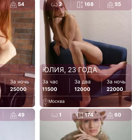
54
2
168
55
ЮЛИЯ, 23 ГОДА
За ночь
За час
За два
За ночь
25000
11500
12000
22000
Москва
49
1
174
60