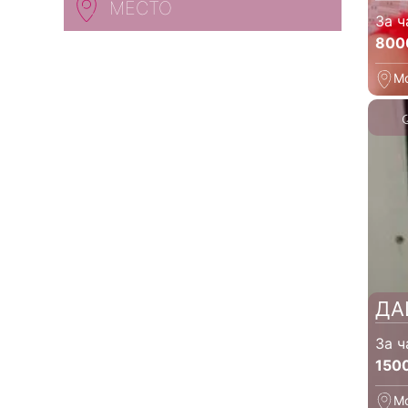
МЕСТО
За ч
800
М
ДА
За ч
150
М