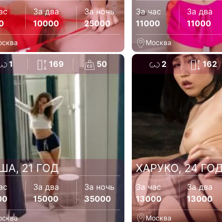
ас
За два
За ночь
За час
За два
0
10000
25000
11000
11000
осква
Москва
1
169
50
2
162
ША, 21 ГОД
ХАРУКО, 24 ГО
ас
За два
За ночь
За час
За два
00
15000
35000
13000
13000
осква
Москва