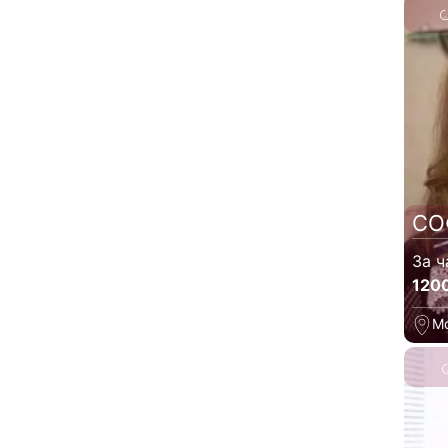
СО
За ч
120
М