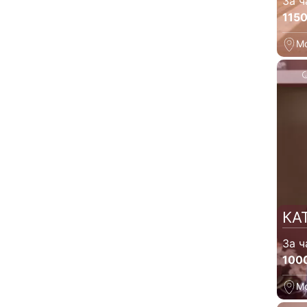
За ч
115
М
КАТ
За ч
100
М