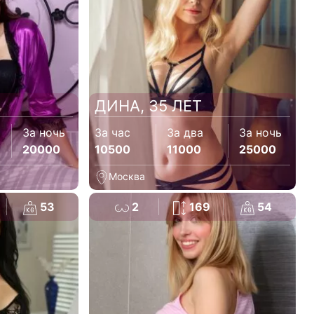
ДИНА, 35 ЛЕТ
За ночь
За час
За два
За ночь
20000
10500
11000
25000
Москва
53
2
169
54