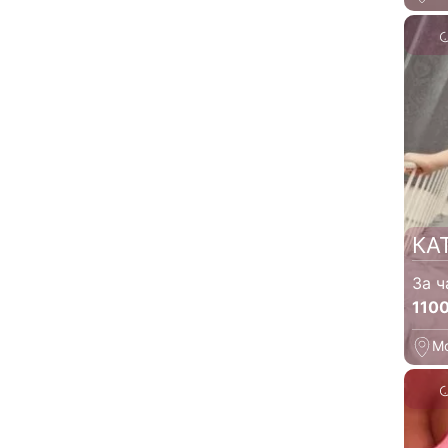
КА
За ч
110
М