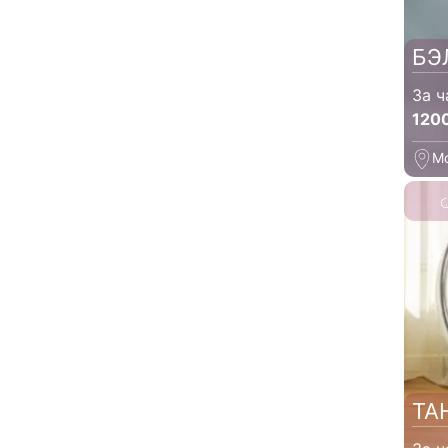
БЭ
За ч
120
М
ТА