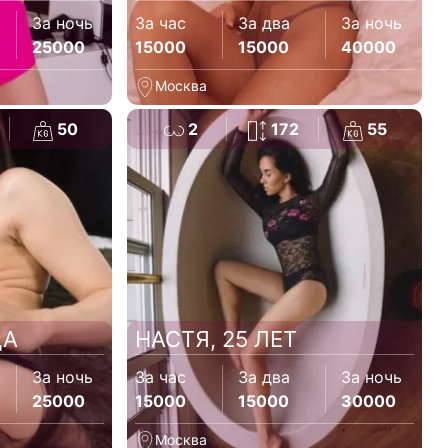
За ночь
За час
За два
За ночь
25000
15000
15000
40000
Москва
50
2
172
55
ДА
НАСТЯ, 25 ЛЕТ
За ночь
За час
За два
За ночь
25000
15000
15000
30000
Москва