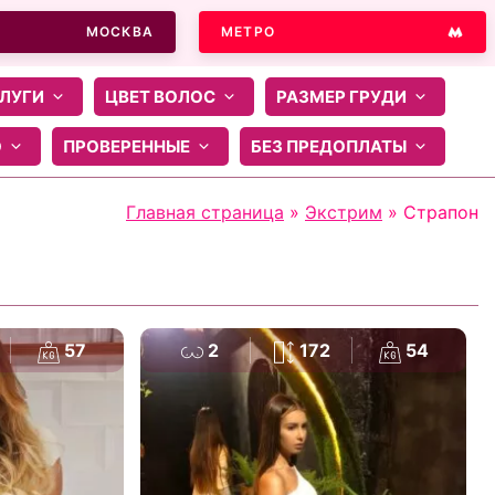
МОСКВА
МЕТРО
ЛУГИ
ЦВЕТ ВОЛОС
РАЗМЕР ГРУДИ
О
ПРОВЕРЕННЫЕ
БЕЗ ПРЕДОПЛАТЫ
Главная страница
»
Экстрим
»
Страпон
57
2
172
54