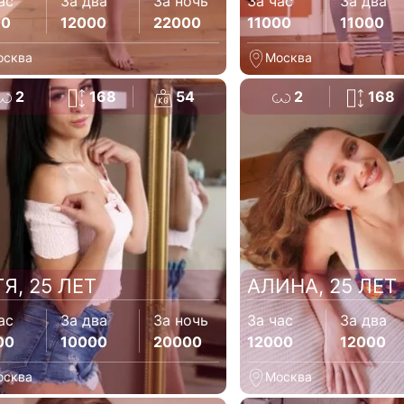
ас
За два
За ночь
За час
За два
00
12000
22000
11000
11000
осква
Москва
2
168
54
2
168
Я, 25 ЛЕТ
АЛИНА, 25 ЛЕТ
ас
За два
За ночь
За час
За два
00
10000
20000
12000
12000
осква
Москва