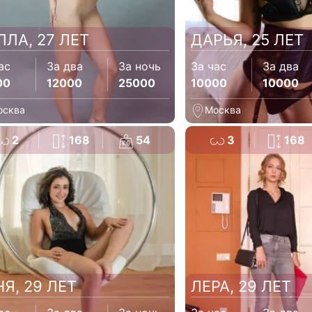
ЛЛА, 27 ЛЕТ
ДАРЬЯ, 25 ЛЕТ
ас
За два
За ночь
За час
За два
00
12000
25000
10000
10000
осква
Москва
2
168
54
3
168
НЯ, 29 ЛЕТ
ЛЕРА, 29 ЛЕТ