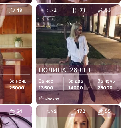
49
2
171
53
Т
ПОЛИНА, 26 ЛЕТ
За ночь
За час
За два
За ночь
25000
13500
14000
25000
Москва
54
2
170
55