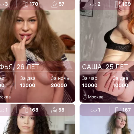
3
170
57
2
169
ФЬЯ, 26 ЛЕТ
САША, 25 ЛЕТ
ас
За два
За ночь
За час
За два
00
12000
20000
10000
10000
осква
Москва
1
168
58
1
167