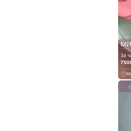
МИ
За ч
750
М