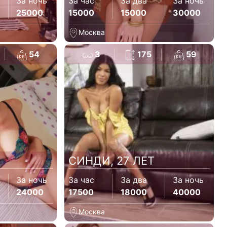
За ночь
За час
За два
За ночь
25000
15000
15000
30000
Москва
54
3
175
59
СИНДИ, 27 ЛЕТ
За ночь
За час
За два
За ночь
24000
17500
18000
40000
Москва