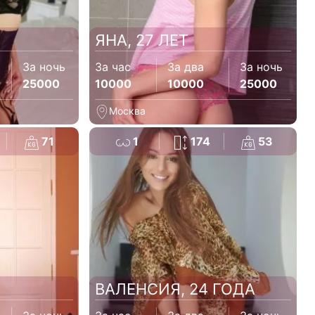
ЯНА, 27 ЛЕТ
За ночь
За час
За два
За ночь
25000
10000
10000
25000
Москва
71
1
174
53
ВАЛЕНСИЯ, 24 ГОДА