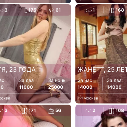
3
175
61
1
168
ТЯ, 23 ГОДА
ЖАНЕТТ, 25 ЛЕ
ас
За два
За ночь
За час
За два
00
11000
25000
14000
14000
осква
Москва
3
171
56
2
168