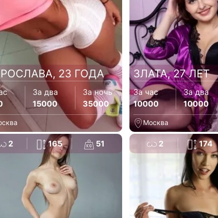
РОСЛАВА, 23 ГОДА
ЗЛАТА, 27 ЛЕТ
ас
За два
За ночь
За час
За два
0
15000
35000
10000
10000
осква
Москва
2
165
51
2
174