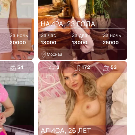
НАИРА, 23 ГОДА
За ночь
За час
За два
За ночь
20000
13000
13000
25000
Москва
54
3
172
53
Т
АЛИСА, 26 ЛЕТ