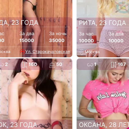
ДА, 23 ГОДА
РИТА, 23 ГОДА
ас
За два
За ночь
За час
За два
00
15000
35000
10000
10000
осква
Ул. Старокачаловская
Москва
2
160
50
1
167
ОК, 23 ГОДА
ОКСАНА, 28 ЛЕ