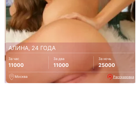
АЛИНА, 24 ГОДА
За час
За два
За ночь
11000
11000
25000
Москва
Рассказовка