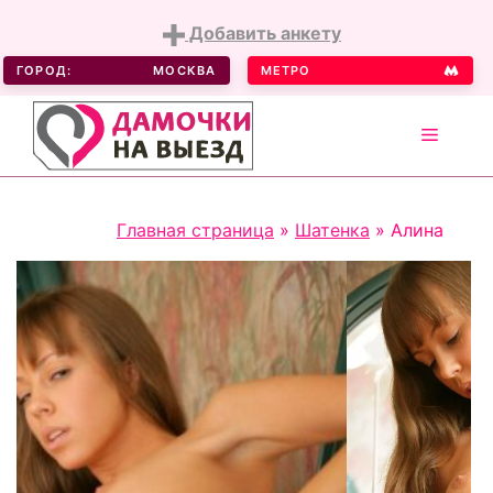
Добавить анкету
ГОРОД:
МОСКВА
МЕТРО
MENU
Skip
Главная страница
»
Шатенка
»
Алина
to
content