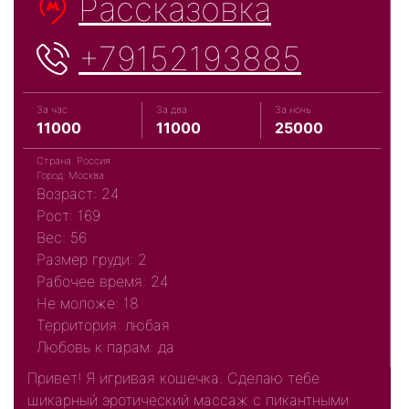
Рассказовка
+79152193885
За час
За два
За ночь
11000
11000
25000
Страна: Россия
Город: Москва
Возраст: 24
Рост: 169
Вес: 56
Размер груди: 2
Рабочее время: 24
Не моложе: 18
Территория: любая
Любовь к парам: да
Привет! Я игривая кошечка. Сделаю тебе
шикарный эротический массаж с пикантными