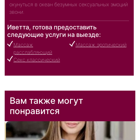
окунуться в океан безумных сексуальных эмоций
звони.
Иветта, готова предоставить
следующие услуги на выезде:
Массаж
Массаж эротический
расслабляющий
Секс классический
Вам также могут
понравится