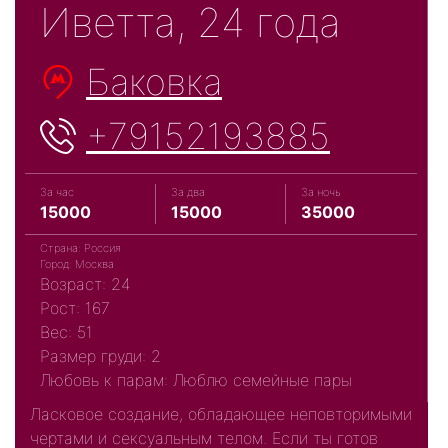
Иветта, 24 года
Баковка
+79152193885
За час
За два
За ночь
15000
15000
35000
Страна: Россия
Город: Москва
Возраст: 24
Рост: 167
Вес: 51
Размер груди: 2
Любовь к парам: Люблю семейные пары
Ласковое создание, обладающее неповторимыми
чертами и сексуальным телом. Если ты готов