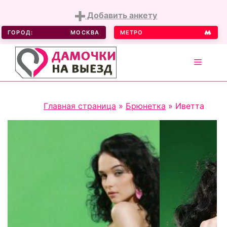
Добавить анкету
ГОРОД:
МОСКВА
МЕТРО
MENU
Skip
Главная страница
»
Брюнетка
»
Иветта
to
content