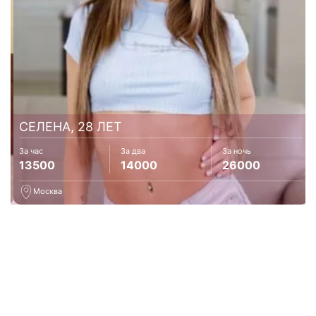
СЕЛЕНА, 28 ЛЕТ
За час
За два
За ночь
13500
14000
26000
ки
Москва