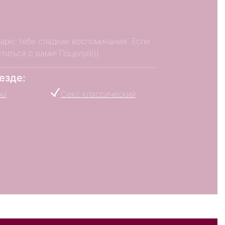
арю тебе сладкие воспоминания. Если
титься с вами! Поцелуй)))
езде:
ры
Секс классический