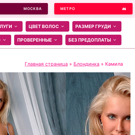
МОСКВА
МЕТРО
ЛУГИ
ЦВЕТ ВОЛОС
РАЗМЕР ГРУДИ
О
ПРОВЕРЕННЫЕ
БЕЗ ПРЕДОПЛАТЫ
Главная страница
»
Блондинка
»
Камила