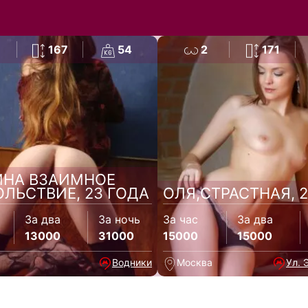
167
54
2
171
ИНА ВЗАИМНОЕ
ЛЬСТВИЕ, 23 ГОДА
ОЛЯ,СТРАСТНАЯ, 2
За два
За ночь
За час
За два
13000
31000
15000
15000
Водники
Москва
Ул. 