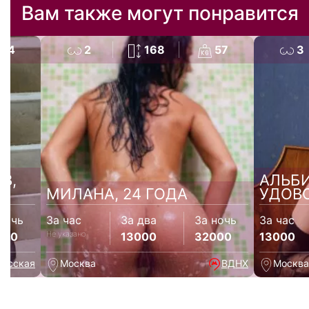
Вам также могут понравится
54
2
168
57
3
В,
АЛЬБ
МИЛАНА, 24 ГОДА
УДОВО
ночь
За час
За два
За ночь
За час
Не указано
000
13000
32000
13000
русская
Москва
ВДНХ
Москва