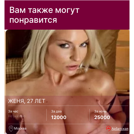
Вам также могут
понравится
ЖЕНЯ, 27 ЛЕТ
За час
За два
За ночь
Не указано
12000
25000
Москва
НХ
Арбатская