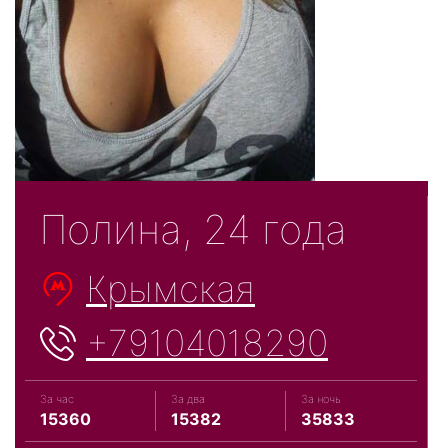
Полина, 24 года
Крымская
+79104018290
За час
За два
За ночь
15360
15382
35833