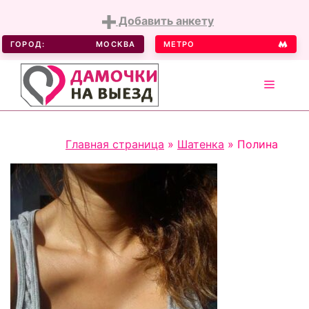
Добавить анкету
ГОРОД:
МОСКВА
МЕТРО
MENU
Skip
Главная страница
»
Шатенка
»
Полина
to
content