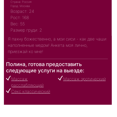
Страна: Россия
Город: Москва
Возраст: 24
Рост: 168
Вес: 55
Размер груди: 2
Я пахну божественно, а мои сиси - как две чаши
наполненные медом! Анкета моя лично,
приезжай ко мне!
Полина, готова предоставить
следующие услуги на выезде:
Массаж
Массаж эротический
расслабляющий
Секс классический