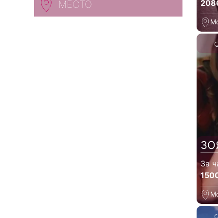
208
МЕСТО
М
ЗО
За ч
150
М