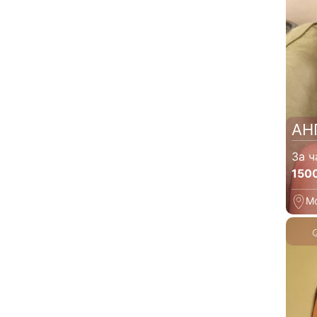
АН
За ч
150
М