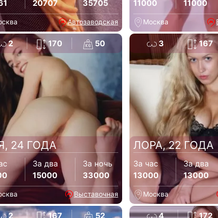
61
20707
35705
11000
11000
осква
Автозаводская
Москва
2
170
50
3
167
Я, 24 ГОДА
ЛОРА, 22 ГОДА
ас
За два
За ночь
За час
За два
00
15000
33000
13000
13000
осква
Выставочная
Москва
2
167
52
4
172