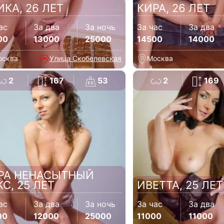
ИКА, 26 ЛЕТ
КИРА, 26 ЛЕТ
ас
За два
За ночь
За час
За два
00
13000
25000
14500
14000
осква
Улица Скобелевская
Москва
2
167
53
2
169
РА НЕНАСЫТНЫЙ
КС, 25 ЛЕТ
ИВЕТТА, 25 ЛЕТ
ас
За два
За ночь
За час
За два
00
12000
25000
11000
11000