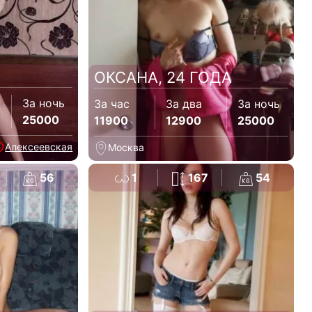
ОКСАНА, 24 ГОДА
За ночь
За час
За два
За ночь
25000
11900
12900
25000
Алексеевская
Москва
56
1
167
54