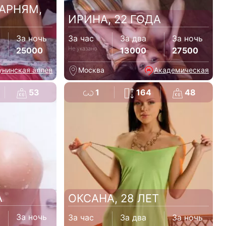
ПАРНЯМ,
ИРИНА, 22 ГОДА
За ночь
За час
За два
За ночь
Не указано
25000
13000
27500
унинская аллея
Москва
Академическая
53
1
164
48
А
ОКСАНА, 28 ЛЕТ
За ночь
За час
За два
За ночь