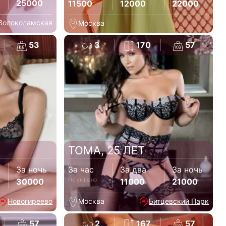
25000
11500
12000
22000
Волоколамская
Москва
53
3
170
57
ТОМА, 25 ЛЕТ
За ночь
За час
За два
За ночь
Не указано
30000
11000
21000
Новогиреево
Москва
Битцевский Парк
57
2
167
57