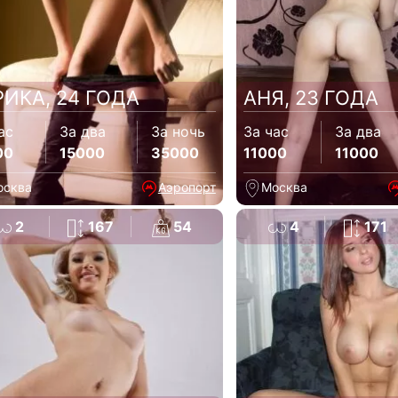
РИКА, 24 ГОДА
АНЯ, 23 ГОДА
ас
За два
За ночь
За час
За два
00
15000
35000
11000
11000
осква
Аэропорт
Москва
2
167
54
4
171