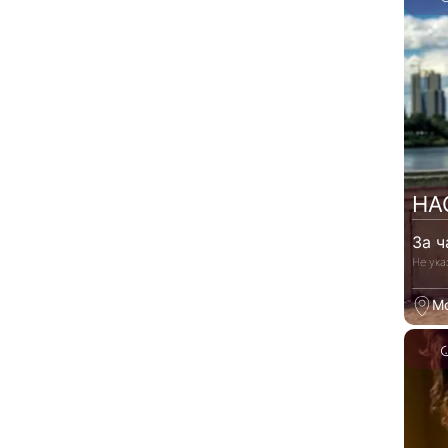
НА
За ч
Не ука
М