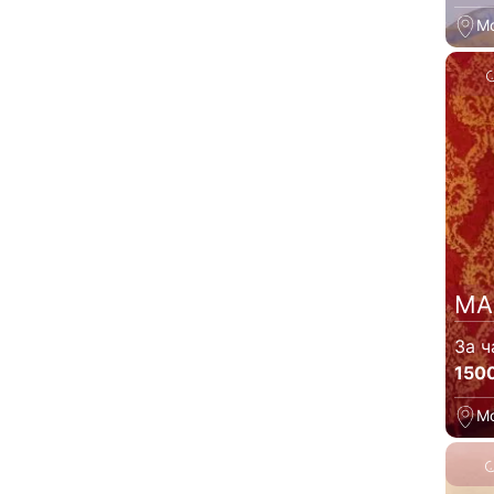
М
МА
За ч
150
М