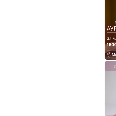
АУ
За ч
150
М