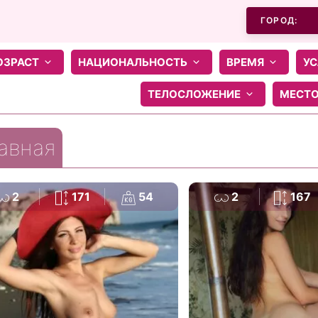
ГОРОД:
ОЗРАСТ
НАЦИОНАЛЬНОСТЬ
ВРЕМЯ
УС
ТЕЛОСЛОЖЕНИЕ
МЕСТ
авная
2
171
54
2
167