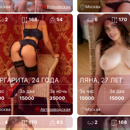
осква
Кунцевская
Москва
2
168
54
6
170
РГАРИТА, 24 ГОДА
ЛЯНА, 27 ЛЕТ
ас
За два
За ночь
За час
За два
00
15000
35000
15000
15000
осква
Автозаводская
Москва
4
170
63
2
168