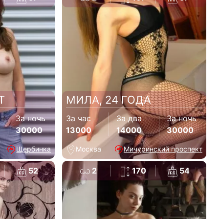
Т
МИЛА, 24 ГОДА
За ночь
За час
За два
За ночь
30000
13000
14000
30000
Щербинка
Москва
Мичуринский проспект
52
2
170
54