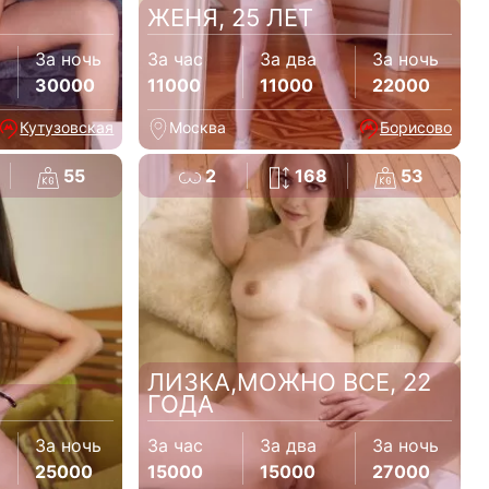
ЖЕНЯ, 25 ЛЕТ
За ночь
За час
За два
За ночь
30000
11000
11000
22000
Кутузовская
Москва
Борисово
55
2
168
53
ЛИЗКА,МОЖНО ВСЕ, 22
ГОДА
За ночь
За час
За два
За ночь
25000
15000
15000
27000