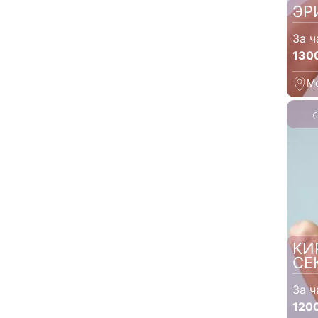
ЭР
За ч
130
М
КИ
СЕ
За ч
120