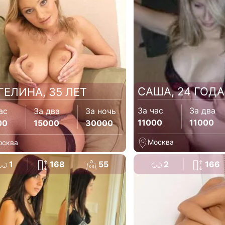
САША, 24 ГОДА
ГЕЛИНА, 35 ЛЕТ
За час
За два
ас
За два
За ночь
11000
11000
00
15000
30000
Москва
осква
1
168
55
2
166