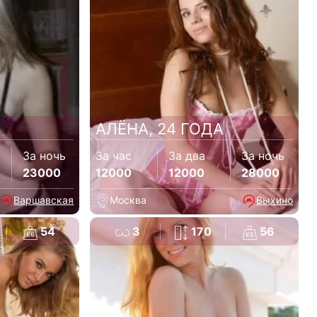
АЛЁНА, 24 ГОДА
За ночь
За час
За два
За ночь
23000
12000
12000
28000
Варшавская
Москва
Выхино
54
3
170
56