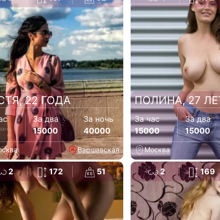
СТЯ, 22 ГОДА
ПОЛИНА, 27 ЛЕ
ас
За два
За ночь
За час
За два
зано
15000
40000
15000
15000
осква
Варшавская
Москва
2
172
51
2
169