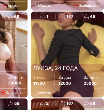
Крымская
Москва
Шаболовская
69
1
167
49
ЛУИЗА, 24 ГОДА
За ночь
За час
За два
За ночь
38000
11500
12000
25000
Кунцевская
Москва
55
2
167
56