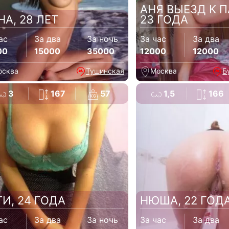
АНЯ ВЫЕЗД К 
НА, 28 ЛЕТ
23 ГОДА
ас
За два
За ночь
За час
За два
00
15000
35000
12000
12000
осква
Тушинская
Москва
Б
3
167
57
1,5
166
ТИ, 24 ГОДА
НЮША, 22 ГОД
ас
За два
За ночь
За час
За два