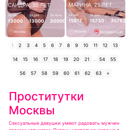
МАРИНА, 25 ЛЕТ
САНДРА, 35 ЛЕТ
За час
За два
За ночь
За час
За два
За ночь
15817
15730
35762
13000
13000
30000
Москва
Автозаводская
Москва
1
2
3
4
5
6
7
8
9
10
11
12
13
14
15
16
17
18
19
20
21
...
54
55
56
57
58
59
60
61
62
63
»
Проститутки
Москвы
Сексуальные девушки умеют радовать мужчин