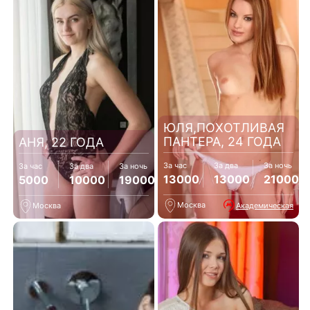
ЮЛЯ,ПОХОТЛИВАЯ
ПАНТЕРА, 24 ГОДА
АНЯ, 22 ГОДА
За час
За два
За ночь
За час
За два
За ночь
13000
13000
21000
5000
10000
19000
Москва
Академическая
Москва