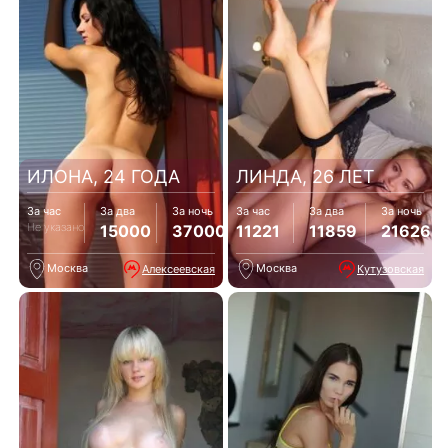
ИЛОНА, 24 ГОДА
ЛИНДА, 26 ЛЕТ
За час
За два
За ночь
За час
За два
За ночь
Не указано
15000
37000
11221
11859
21626
Москва
Москва
Алексеевская
Кутузовская