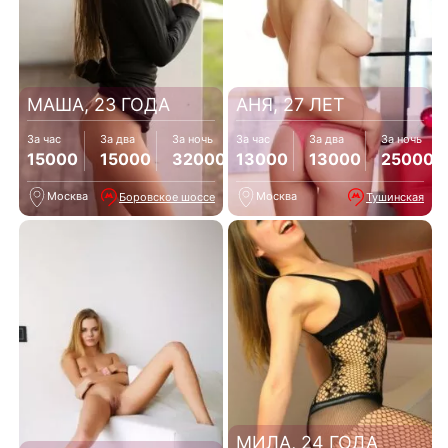
МАША, 23 ГОДА
АНЯ, 27 ЛЕТ
За час
За два
За ночь
За час
За два
За ночь
15000
15000
32000
13000
13000
25000
Москва
Москва
Боровское шоссе
Тушинская
МИЛА, 24 ГОДА