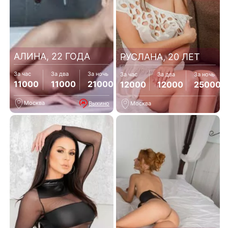
АЛИНА, 22 ГОДА
РУСЛАНА, 20 ЛЕТ
За час
За два
За ночь
За час
За два
За ночь
11000
11000
21000
12000
12000
25000
Москва
Выхино
Москва