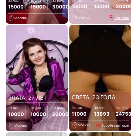
За час
За два
За ночь
За час
За два
За ночь
15000
15000
30000
15000
15000
30000
Москва
Тульская
Москва
СВЕТА, 23 ГОДА
ЗЛАТА, 27 ЛЕТ
За час
За два
За ночь
За час
За два
За ночь
11000
13893
24753
10000
10000
20000
Москва
Воробьевы горы
Москва