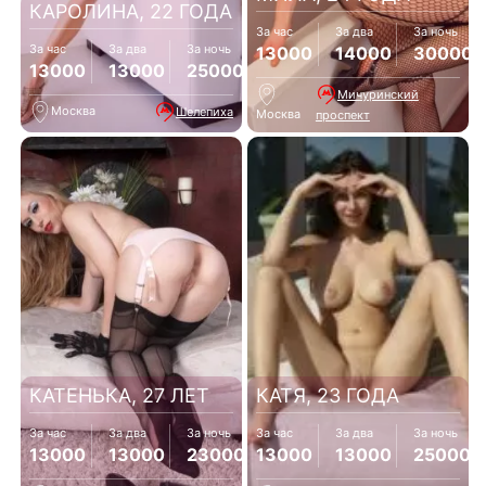
КАРОЛИНА, 22 ГОДА
За час
За два
За ночь
За час
За два
За ночь
13000
14000
30000
13000
13000
25000
Мичуринский
Москва
Шелепиха
Москва
проспект
КАТЕНЬКА, 27 ЛЕТ
КАТЯ, 23 ГОДА
За час
За два
За ночь
За час
За два
За ночь
13000
13000
23000
13000
13000
25000