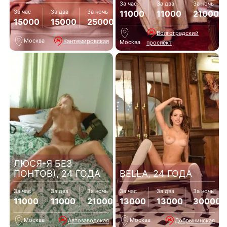
За час
За два
За ночь
За час
За два
За ночь
11000
11000
21000
15000
15000
25000
Волгоградский
Москва
Кантемировская
Москва
проспект
ЛЮСЯ-Я БЕЗ
ПОНТОВ), 24 ГОДА
BELLA, 24 ГОДА
За час
За два
За ночь
За час
За два
За ночь
11000
11000
21000
13000
13000
30000
Москва
Москва
Автозаводская
Добрынинская