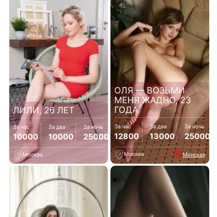
ОЛЯ — ВОЗЬМИ
МЕНЯ ЖАДНО, 23
ГОДА
ЛИЛИ, 26 ЛЕТ
За час
За два
За ночь
За час
За два
За ночь
12800
13000
25000
10000
10000
25000
Москва
Минская
Москва