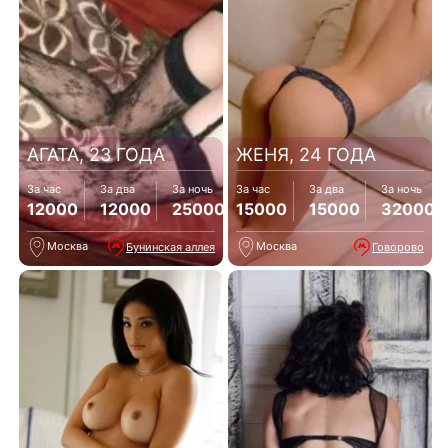
АГАТА, 23 ГОДА
ЖЕНЯ, 24 ГОДА
За час
За два
За ночь
За час
За два
За ночь
12000
12000
25000
15000
15000
32000
Москва
Москва
Бунинская аллея
Говорово