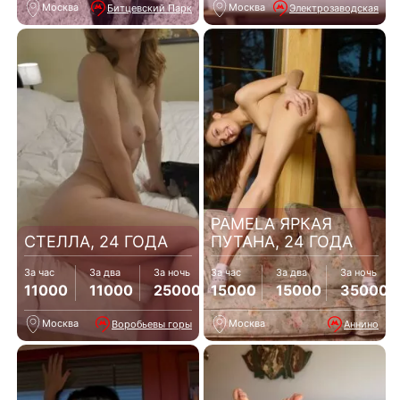
Москва
Москва
Битцевский Парк
Электрозаводская
PAMELA ЯРКАЯ
СТЕЛЛА, 24 ГОДА
ПУТАНА, 24 ГОДА
За час
За два
За ночь
За час
За два
За ночь
11000
11000
25000
15000
15000
35000
Москва
Москва
Воробьевы горы
Аннино