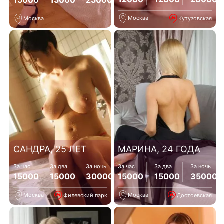
15000
15000
25000
Москва
Кутузовская
Москва
САНДРА, 25 ЛЕТ
МАРИНА, 24 ГОДА
За час
За два
За ночь
За час
За два
За ночь
15000
15000
30000
15000
15000
35000
Москва
Москва
Филевский парк
Достоевская