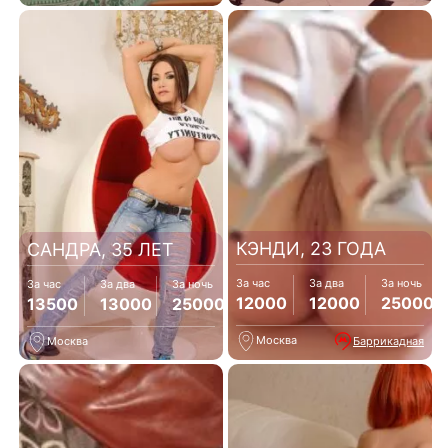
КЭНДИ, 23 ГОДА
САНДРА, 35 ЛЕТ
За час
За два
За ночь
За час
За два
За ночь
12000
12000
25000
13500
13000
25000
Москва
Баррикадная
Москва