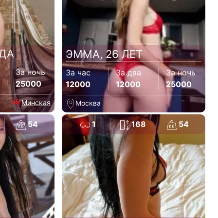
ОДА
ЭММА, 26 ЛЕТ
За ночь
За час
За два
За ночь
25000
12000
12000
25000
Минская
Москва
54
1
168
54