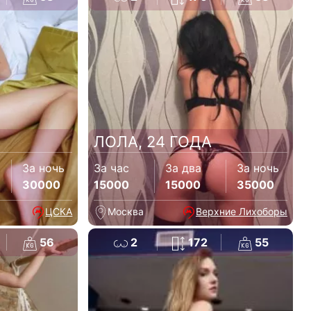
ЛОЛА, 24 ГОДА
За ночь
За час
За два
За ночь
30000
15000
15000
35000
ЦСКА
Москва
Верхние Лихоборы
56
2
172
55