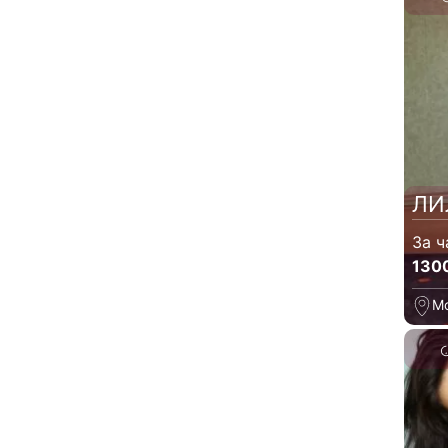
ЛИ
За ч
130
М