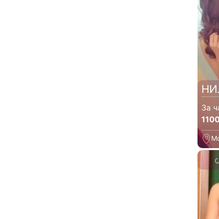
НИ
За ч
110
М