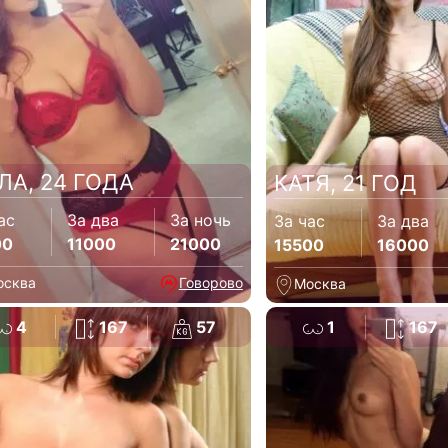
ЛА, 24 ГОДА
КАТЯ, 21 ГОД
ас
За два
За ночь
За час
За два
00
11000
21000
15500
16000
осква
Говорово
Москва
4
167
57
1
167