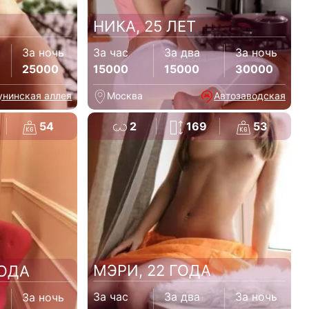
НИКА, 25 ЛЕТ
За ночь
За час
За два
За ночь
25000
15000
15000
30000
унинская аллея
Москва
Автозаводская
54
2
169
53
МЭРИ, 22 ГОДА
ГОДА
За час
За два
За ночь
За ночь