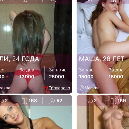
ЛИ, 24 ГОДА
МАША, 26 ЛЕТ
ас
За два
За ночь
За час
За два
00
13000
25000
15000
15000
осква
Тропарево
Москва
2
168
52
2
169