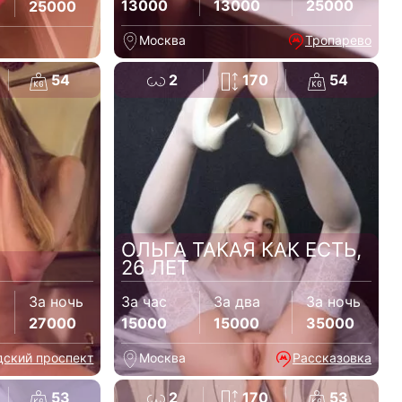
13000
13000
25000
25000
Москва
Тропарево
54
2
170
54
ОЛЬГА ТАКАЯ КАК ЕСТЬ,
26 ЛЕТ
За ночь
За час
За два
За ночь
27000
15000
15000
35000
дский проспект
Москва
Рассказовка
53
2
170
53