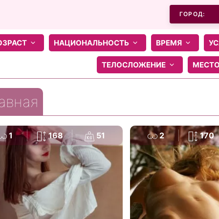
ГОРОД:
ОЗРАСТ
НАЦИОНАЛЬНОСТЬ
ВРЕМЯ
УС
ТЕЛОСЛОЖЕНИЕ
МЕСТ
авная
1
168
51
2
170