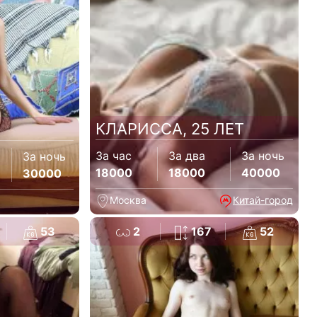
КЛАРИССА, 25 ЛЕТ
За час
За два
За ночь
За ночь
18000
18000
40000
30000
Москва
Китай-город
53
2
167
52