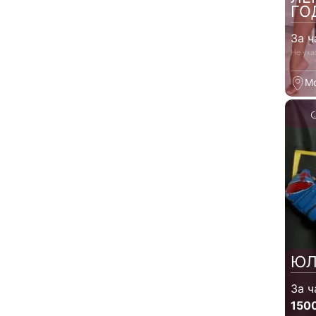
ГО
За ч
Не ука
М
ЮЛ
За ч
150