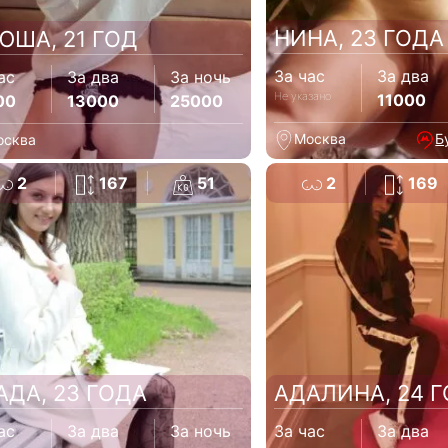
НИНА, 23 ГОДА
ЮША, 21 ГОД
За час
За два
ас
За два
За ночь
Не указано
11000
00
13000
25000
Москва
Б
осква
2
167
51
2
169
АДА, 23 ГОДА
АДАЛИНА, 24 
ас
За два
За ночь
За час
За два