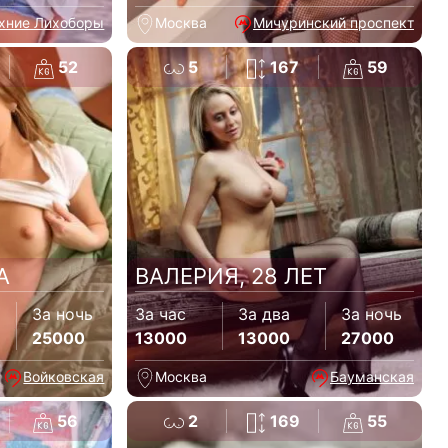
хние Лихоборы
Москва
Мичуринский проспект
52
5
167
59
А
ВАЛЕРИЯ, 28 ЛЕТ
За ночь
За час
За два
За ночь
25000
13000
13000
27000
Войковская
Москва
Бауманская
56
2
169
55