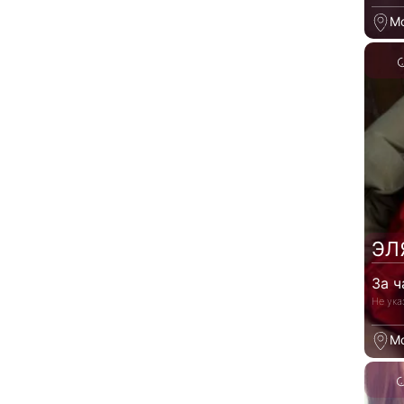
М
ЭЛ
За ч
Не ука
М