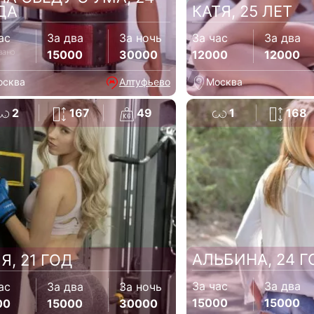
ДА
КАТЯ, 25 ЛЕТ
ас
За два
За ночь
За час
За два
зано
15000
30000
12000
12000
осква
Алтуфьево
Москва
2
167
49
1
168
АЛЬБИНА, 24 Г
Я, 21 ГОД
За час
За два
ас
За два
За ночь
15000
15000
00
15000
30000