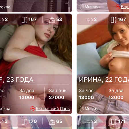
Москва
Вер
осква
2
167
53
2
167
Я, 23 ГОДА
ИРИНА, 22 ГОД
ас
За два
За ночь
За час
За два
зано
13000
27000
13000
13000
осква
Битцевский Парк
Москва
3
170
65
3
171