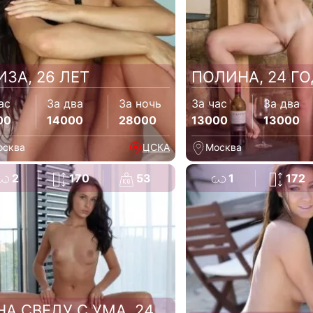
ИЗА, 26 ЛЕТ
ПОЛИНА, 24 Г
ас
За два
За ночь
За час
За два
00
14000
28000
13000
13000
осква
ЦСКА
Москва
2
170
53
1
172
НА СВЕДУ С УМА, 24