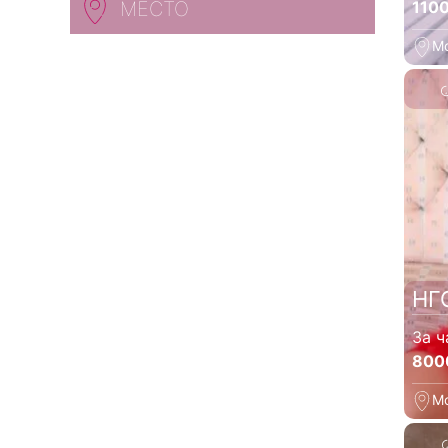
110
МЕСТО
М
НГ
За ч
800
М