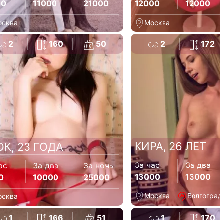
00
11000
21000
12000
12000
осква
Москва
2
160
50
2
172
КИРА, 26 ЛЕТ
ОК, 23 ГОДА
За час
За два
ас
За два
За ночь
13000
13000
0
10000
25000
Москва
Волгогра
осква
1
166
51
1
170