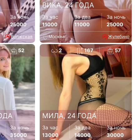
ВИКА, 24 ГОДА
За ночь
За час
За два
За ночь
25000
11000
11000
25000
Волжская
Москва
Жулебино
52
2
167
57
ОДА
МИЛА, 24 ГОДА
За ночь
За час
За два
За ночь
35000
13000
14000
30000