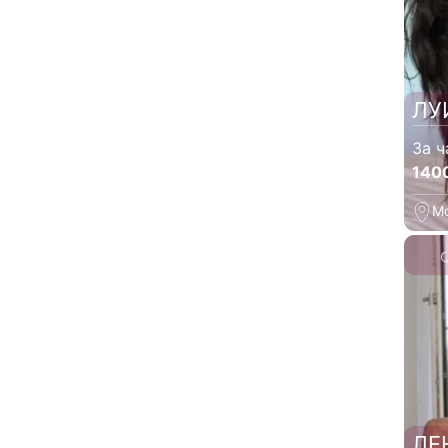
ЛУ
За ч
140
М
ЛЕ