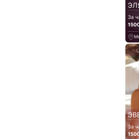
ЭЛ
За ч
150
М
ЭВ
За ч
150