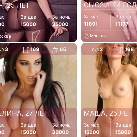
СЬЮЗИ, 24 ГО
Я, 25 ЛЕТ
За час
За два
ас
За два
За ночь
11891
11177
00
15000
35000
Москва
осква
3
169
65
2
168
ЕЛИНА, 27 ЛЕТ
МАША, 25 ЛЕТ
ас
За два
За ночь
За час
За два
00
15000
30000
15000
15000