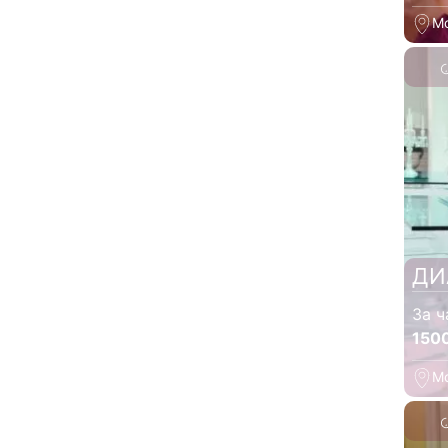
М
ДИ
За ч
150
М