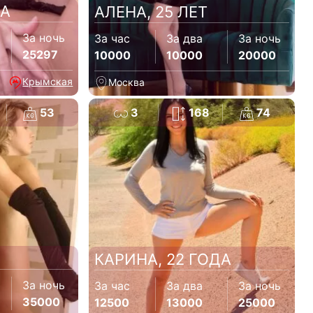
ДА
АЛЕНА, 25 ЛЕТ
За ночь
За час
За два
За ночь
25297
10000
10000
20000
Крымская
Москва
53
3
168
74
КАРИНА, 22 ГОДА
За ночь
За час
За два
За ночь
35000
12500
13000
25000