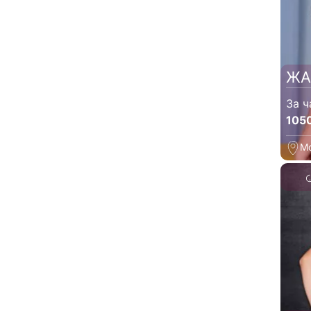
ЖА
За ч
105
М