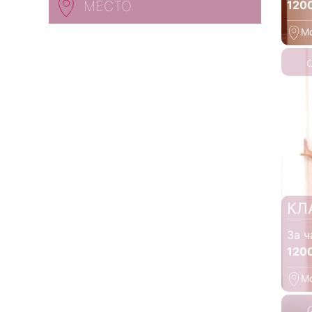
120
МЕСТО
М
КЛ
За ч
120
М