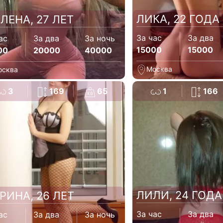
ЛИКА, 22 ГОДА
ЛЕНА, 27 ЛЕТ
За час
За два
ас
За два
За ночь
15000
15000
00
20000
40000
Москва
осква
3
169
65
1
166
ЛИЛИ, 24 ГОДА
РИНА, 26 ЛЕТ
За час
За два
ас
За два
За ночь