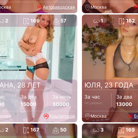
осква
Автозаводская
Москва
2
169
57
1
162
АНА, 28 ЛЕТ
ЮЛЯ, 23 ГОДА
ас
За два
За ночь
За час
За два
Не указано
00
15000
30000
13000
осква
Крылатское
Москва
Б
2
167
50
3
169