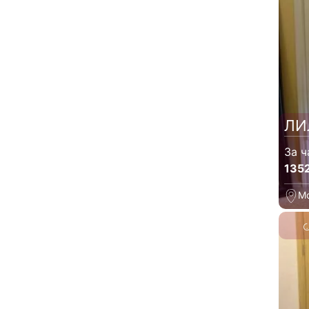
ЛИ
За ч
135
М