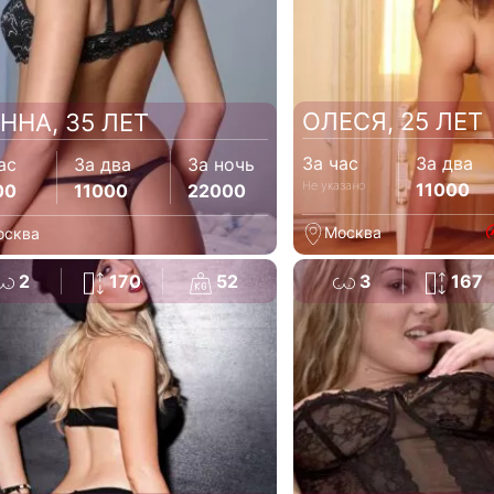
ОЛЕСЯ, 25 ЛЕТ
ННА, 35 ЛЕТ
За час
За два
ас
За два
За ночь
Не указано
11000
00
11000
22000
Москва
осква
2
170
52
3
167