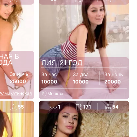
НАЯ В
ГОДА
ЛИЯ, 21 ГОД
За ночь
За час
За два
За ночь
25000
10000
10000
20000
Алма-Атинская
Москва
55
1
171
54