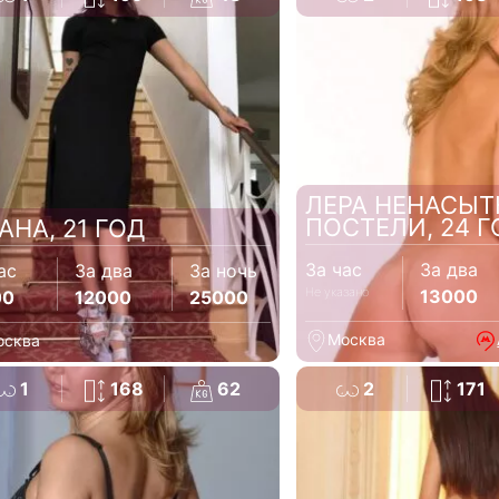
ЛЕРА НЕНАСЫТ
ПОСТЕЛИ, 24 
АНА, 21 ГОД
За час
За два
ас
За два
За ночь
Не указано
13000
00
12000
25000
Москва
осква
1
168
62
2
171