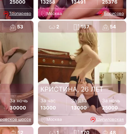
25000
13258
13491
25376
Тропарево
Москва
Борисово
53
2
167
54
КРИСТИНА, 26 ЛЕТ
За ночь
За час
За два
За ночь
30000
13000
13000
25000
ровское шоссе
Москва
Шипиловская
52
1
170
48