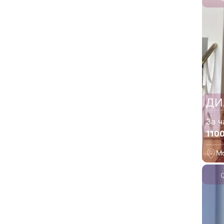
ДИ
За ч
110
М