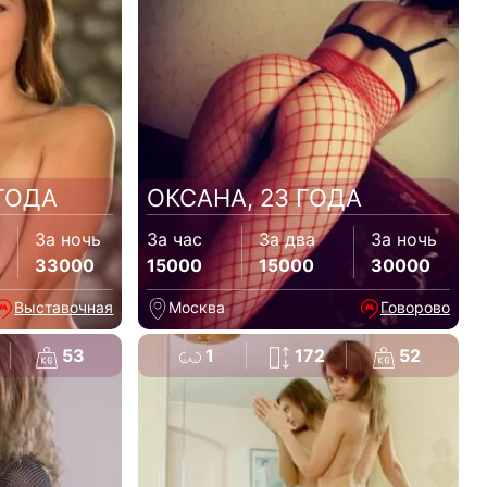
ГОДА
ОКСАНА, 23 ГОДА
За ночь
За час
За два
За ночь
33000
15000
15000
30000
Выставочная
Москва
Говорово
53
1
172
52