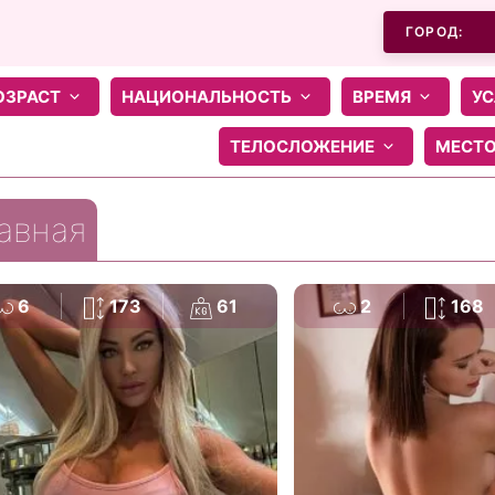
ГОРОД:
ОЗРАСТ
НАЦИОНАЛЬНОСТЬ
ВРЕМЯ
УС
ТЕЛОСЛОЖЕНИЕ
МЕСТ
авная
6
173
61
2
168