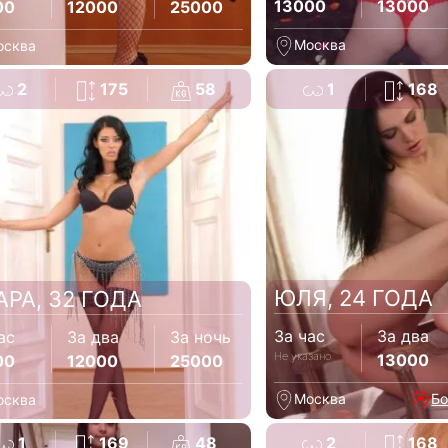
13000
13000
00
12000
25000
Москва
осква
2
175
58
1
168
ЮЛЯ, 24 ГОДА
АРА, 32 ГОДА
За час
За два
ас
За два
За ночь
Не указано
13000
00
12000
25000
Москва
Бо
осква
1
169
48
2
168