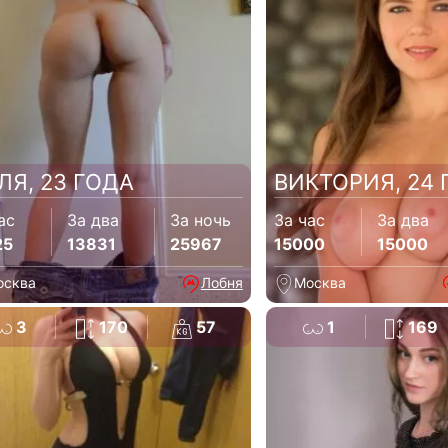
ЛЯ, 23 ГОДА
ВИКТОРИЯ, 24 
ас
За два
За ночь
За час
За два
25
13831
25967
15000
15000
осква
Лобня
Москва
3
170
57
1
169