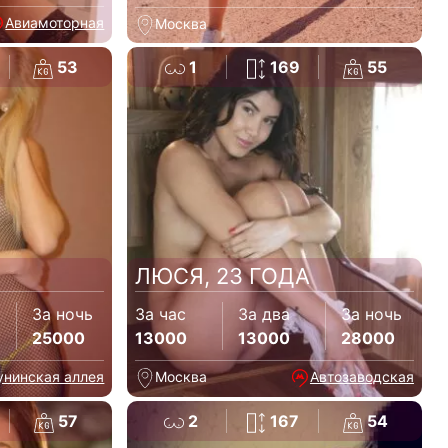
Авиамоторная
Москва
53
1
169
55
ЛЮСЯ, 23 ГОДА
За ночь
За час
За два
За ночь
25000
13000
13000
28000
унинская аллея
Москва
Автозаводская
57
2
167
54