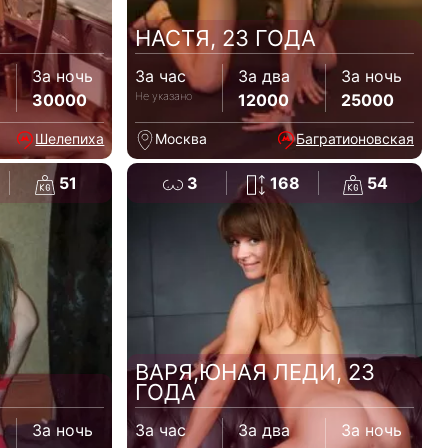
НАСТЯ, 23 ГОДА
За ночь
За час
За два
За ночь
Не указано
30000
12000
25000
Шелепиха
Москва
Багратионовская
51
3
168
54
ВАРЯ,ЮНАЯ ЛЕДИ, 23
ГОДА
За ночь
За час
За два
За ночь